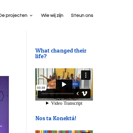
De projecten
Wie wij zijn
Steun ons
What changed their
life?
Nos ta Konektá!