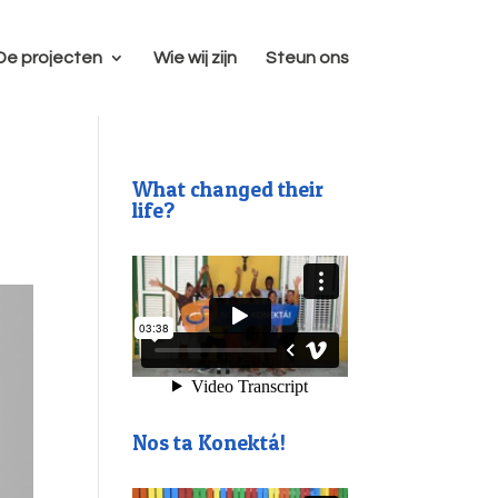
De projecten
Wie wij zijn
Steun ons
What changed their
life?
Nos ta Konektá!