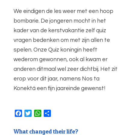
We eindigen de les weer met een hoop
bombarie. De jongeren mocht in het
kader van de kerstvakantie zelf quiz
vragen bedenken om met zijn allen te
spelen. Onze Quiz koningin heeft
wederom gewonnen, ook al kwam er
anderen ditmaal wel zeer dichtbij. Het zit
erop voor dit jaar, namens Nos ta
Konektá een fijn jaareinde gewenst!
F
T
W
D
a
w
h
e
c
i
a
l
What changed their life?