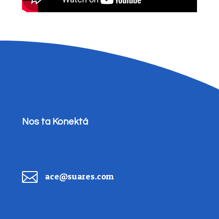
Nos ta Konektá

ace@suares.com