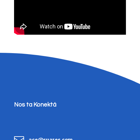
Nos ta Konektá

ace@suares.com