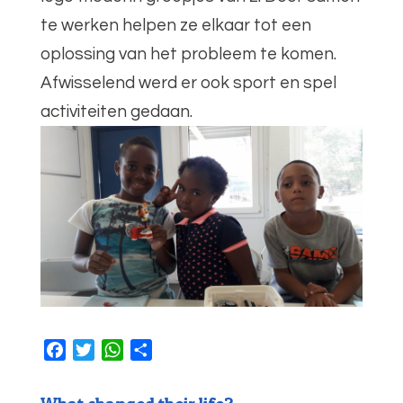
te werken helpen ze elkaar tot een
oplossing van het probleem te komen.
Afwisselend werd er ook sport en spel
activiteiten gedaan.
F
T
W
D
a
w
h
e
c
i
a
l