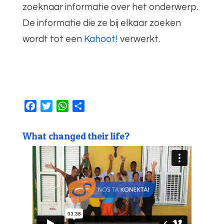
zoeknaar informatie over het onderwerp.
De informatie die ze bij elkaar zoeken
wordt tot een
Kahoot!
verwerkt.
F
T
W
D
a
w
h
e
c
i
a
l
What changed their life?
e
t
t
e
b
t
s
n
o
e
A
o
r
p
k
p