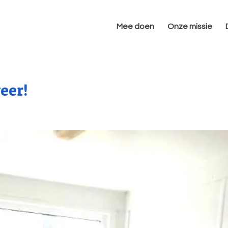
Mee doen
Onze missie
eer!