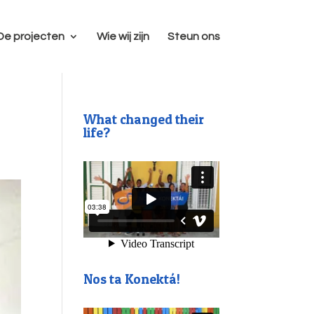
De projecten
Wie wij zijn
Steun ons
What changed their
life?
Nos ta Konektá!