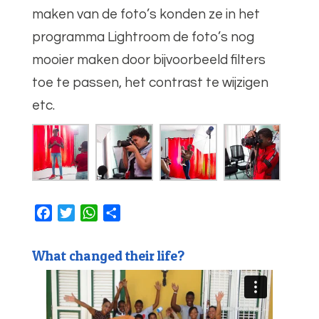
maken van de foto’s konden ze in het
programma Lightroom de foto’s nog
mooier maken door bijvoorbeeld filters
toe te passen, het contrast te wijzigen
etc.
F
T
W
D
a
w
h
e
c
i
a
l
What changed their life?
e
t
t
e
b
t
s
n
o
e
A
o
r
p