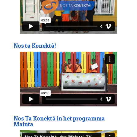
k
p
Nos ta Konektá!
Nos Ta Konektá in het programma
Mainta