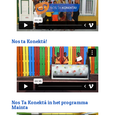
o
r
p
k
p
Nos ta Konektá!
Nos Ta Konektá in het programma
Mainta