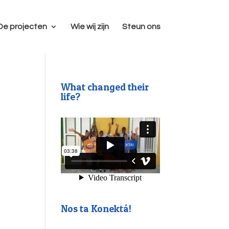
De projecten
Wie wij zijn
Steun ons
What changed their
life?
Nos ta Konektá!