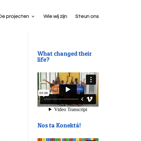
De projecten
Wie wij zijn
Steun ons
What changed their
life?
Nos ta Konektá!