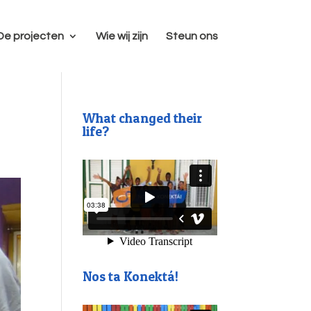
De projecten
Wie wij zijn
Steun ons
What changed their
life?
Nos ta Konektá!