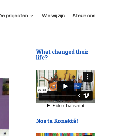
De projecten
Wie wij zijn
Steun ons
What changed their
life?
Nos ta Konektá!