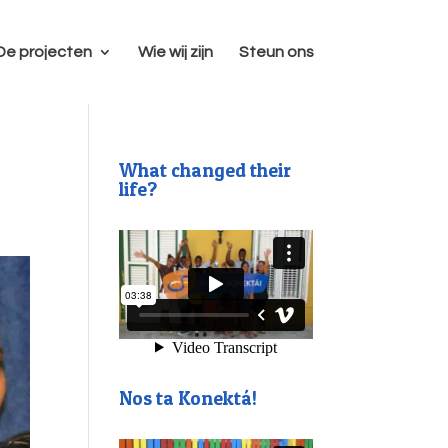
De projecten
Wie wij zijn
Steun ons
What changed their
life?
Nos ta Konektá!