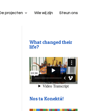
De projecten
Wie wij zijn
Steun ons
What changed their
life?
Nos ta Konektá!