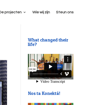
De projecten
Wie wij zijn
Steun ons
What changed their
life?
Nos ta Konektá!