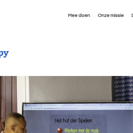
Mee doen
Onze missie
py