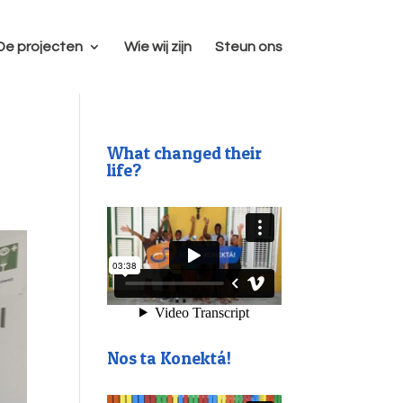
De projecten
Wie wij zijn
Steun ons
What changed their
life?
Nos ta Konektá!