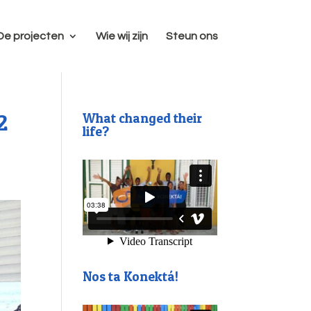
De projecten
Wie wij zijn
Steun ons
2
What changed their
life?
Nos ta Konektá!