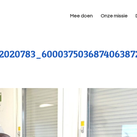
Mee doen
Onze missie
2020783_600037503687406387