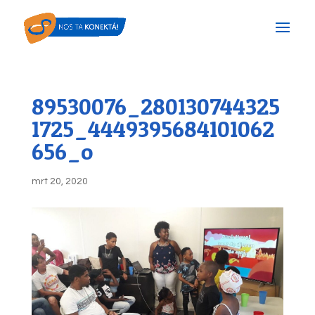
89530076_280130744325
1725_4449395684101062
656_o
mrt 20, 2020