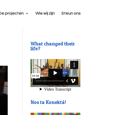
De projecten
Wie wij zijn
Steun ons
What changed their
life?
Nos ta Konektá!