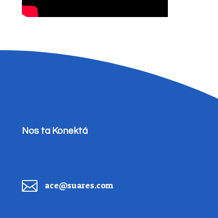
Nos ta Konektá

ace@suares.com