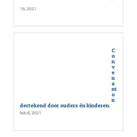
18, 2021
C
o
n
v
e
n
a
nt
o
n
dertekend door ouders én kinderen.
feb 6, 2021